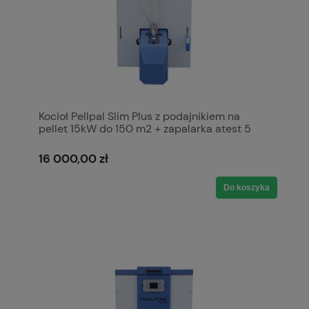
Kocioł Pellpal Slim Plus z podajnikiem na
pellet 15kW do 150 m2 + zapalarka atest 5
klasa, Ecodesign, Lista ZUM Kotły Piece
Pleszew
16 000,00 zł
Do koszyka