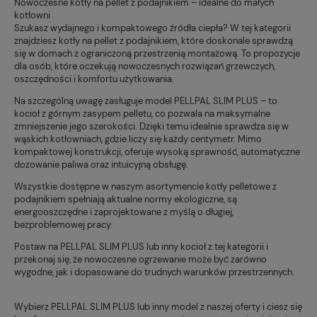
Nowoczesne kotły na pellet z podajnikiem – idealne do małych
kotłowni
Szukasz wydajnego i kompaktowego źródła ciepła? W tej kategorii
znajdziesz kotły na pellet z podajnikiem, które doskonale sprawdzą
się w domach z ograniczoną przestrzenią montażową. To propozycje
dla osób, które oczekują nowoczesnych rozwiązań grzewczych,
oszczędności i komfortu użytkowania.
Na szczególną uwagę zasługuje model PELLPAL SLIM PLUS – to
kocioł z górnym zasypem pelletu, co pozwala na maksymalne
zmniejszenie jego szerokości. Dzięki temu idealnie sprawdza się w
wąskich kotłowniach, gdzie liczy się każdy centymetr. Mimo
kompaktowej konstrukcji, oferuje wysoką sprawność, automatyczne
dozowanie paliwa oraz intuicyjną obsługę.
Wszystkie dostępne w naszym asortymencie kotły pelletowe z
podajnikiem spełniają aktualne normy ekologiczne, są
energooszczędne i zaprojektowane z myślą o długiej,
bezproblemowej pracy.
Postaw na PELLPAL SLIM PLUS lub inny kocioł z tej kategorii i
przekonaj się, że nowoczesne ogrzewanie może być zarówno
wygodne, jak i dopasowane do trudnych warunków przestrzennych.
Wybierz PELLPAL SLIM PLUS lub inny model z naszej oferty i ciesz się