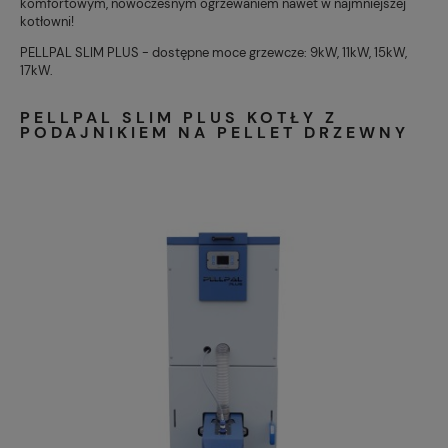
komfortowym, nowoczesnym ogrzewaniem nawet w najmniejszej
kotłowni!
PELLPAL SLIM PLUS - dostępne moce grzewcze: 9kW, 11kW, 15kW,
17kW.
PELLPAL SLIM PLUS KOTŁY Z
PODAJNIKIEM NA PELLET DRZEWNY