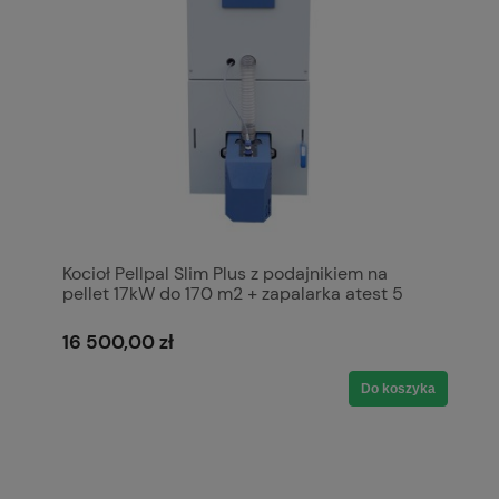
Kocioł Pellpal Slim Plus z podajnikiem na
pellet 17kW do 170 m2 + zapalarka atest 5
klasa, Ecodesign, Lista ZUM Kotły Piece
Pleszew
16 500,00 zł
Do koszyka