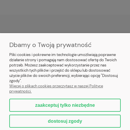
POMOC
Dbamy o Twoją prywatność
MOJE KONTO
Pliki cookies i pokrewne im technologie umożliwiają poprawne
działanie strony i pomagają nam dostosować ofertę do Twoich
PŁATNOŚCI I DOSTAWA
potrzeb. Możesz zaakceptować wykorzystanie przez nas
wszystkich tych plików i przejść do sklepu lub dostosować
użycie plików do swoich preferencji, wybierając opcję "Dostosuj
INFORMACJE
zgody".
Więcej o plikach cookies przeczytasz w naszej Polityce
prywatności.
O NAS
zaakceptuj tylko niezbędne
dostosuj zgody
Nowoczesne kotły centralnego ogrzewania z automatycznym podajnikiem
na ekogroszek lub pellet, zgodne z normami 5 klasa PN-EN-303-5-2012