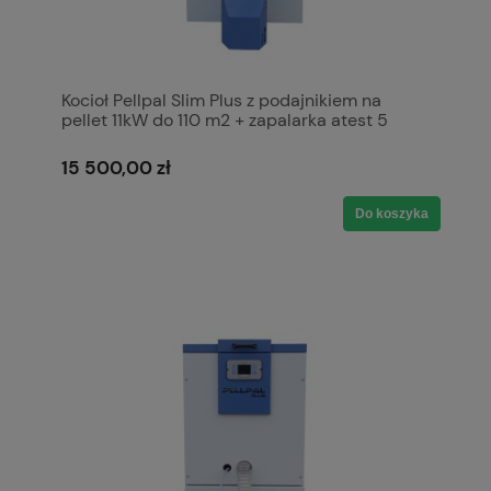
Kocioł Pellpal Slim Plus z podajnikiem na
pellet 11kW do 110 m2 + zapalarka atest 5
klasa, Ecodesign, Lista ZUM Kotły Piece
Pleszew
15 500,00 zł
Do koszyka