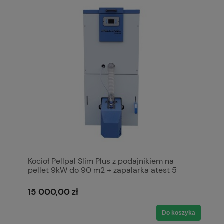
Kocioł Pellpal Slim Plus z podajnikiem na
pellet 9kW do 90 m2 + zapalarka atest 5
klasa, Ecodesign, Lista ZUM Kotły Piece
Pleszew
15 000,00 zł
Do koszyka