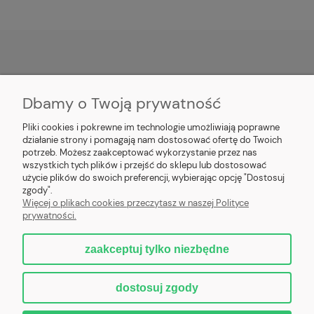
POMOC
Dbamy o Twoją prywatność
MOJE KONTO
Pliki cookies i pokrewne im technologie umożliwiają poprawne
działanie strony i pomagają nam dostosować ofertę do Twoich
PŁATNOŚCI I DOSTAWA
potrzeb. Możesz zaakceptować wykorzystanie przez nas
wszystkich tych plików i przejść do sklepu lub dostosować
użycie plików do swoich preferencji, wybierając opcję "Dostosuj
INFORMACJE
zgody".
Więcej o plikach cookies przeczytasz w naszej Polityce
prywatności.
O NAS
zaakceptuj tylko niezbędne
dostosuj zgody
Nowoczesne kotły centralnego ogrzewania z automatycznym podajnikiem
na ekogroszek lub pellet, zgodne z normami 5 klasa PN-EN-303-5-2012