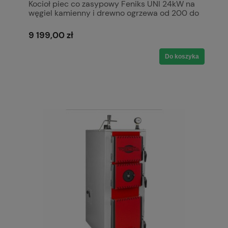
Kocioł piec co zasypowy Feniks UNI 24kW na
węgiel kamienny i drewno ogrzewa od 200 do
280 m2 5 klasa Ecodesign Ekoprojekt Kotły
Pleszew Ciepłomax Czerwony
9 199,00 zł
Do koszyka