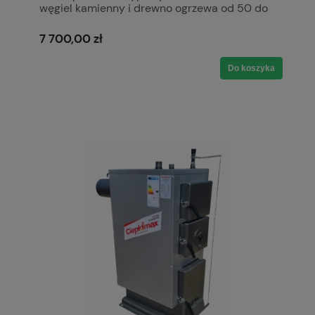
węgiel kamienny i drewno ogrzewa od 50 do
100 m2 5 klasa Ecodesign Ekoprojekt Kotły
Pleszew Ciepłomax Czerwony
7 700,00 zł
Do koszyka