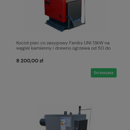
Kocioł piec co zasypowy Feniks UNI 13kW na
węgiel kamienny i drewno ogrzewa od 50 do
150 m2 5 klasa Ecodesign Ekoprojekt Kotły
Pleszew Ciepłomax Czerwony
8 200,00 zł
Do koszyka