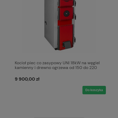
Kocioł piec co zasypowy UNI 18kW na węgiel
kamienny i drewno ogrzewa od 150 do 220
m2 5 klasa Ecodesign Ekoprojekt Kotły
Pleszew
9 900,00 zł
Do koszyka