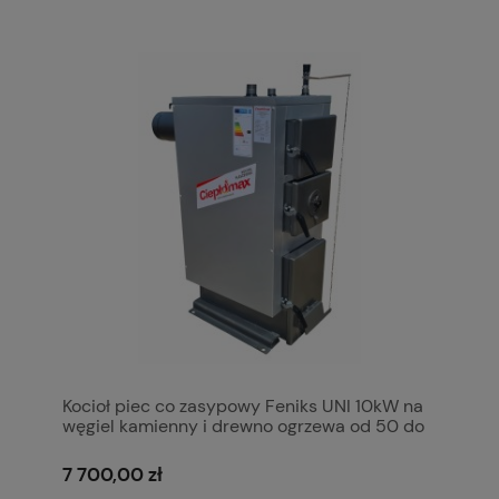
Kocioł piec co zasypowy Feniks UNI 10kW na
węgiel kamienny i drewno ogrzewa od 50 do
100 m2 5 klasa Ecodesign Ekoprojekt Kotły
Pleszew Ciepłomax
7 700,00 zł