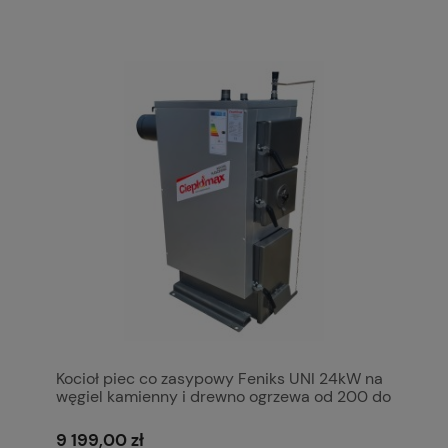
Kocioł piec co zasypowy Feniks UNI 24kW na
węgiel kamienny i drewno ogrzewa od 200 do
280 m2 5 klasa Ecodesign Ekoprojekt Kotły
Pleszew Ciepłomax
9 199,00 zł