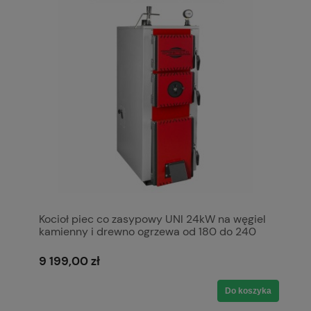
Kocioł piec co zasypowy UNI 24kW na węgiel
kamienny i drewno ogrzewa od 180 do 240
m2 5 klasa Ecodesign Ekoprojekt Kotły
Pleszew
9 199,00 zł
Do koszyka