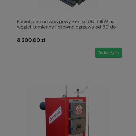
Kocioł piec co zasypowy Feniks UNI 13kW na
węgiel kamienny i drewno ogrzewa od 50 do
150 m2 5 klasa Ecodesign Ekoprojekt Kotły
Pleszew Ciepłomax
8 200,00 zł
Do koszyka