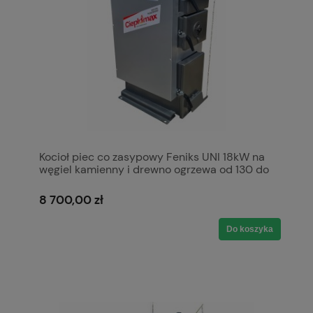
Kocioł piec co zasypowy Feniks UNI 18kW na
węgiel kamienny i drewno ogrzewa od 130 do
220 m2 5 klasa Ecodesign Ekoprojekt Kotły
Pleszew Ciepłomax
8 700,00 zł
Do koszyka