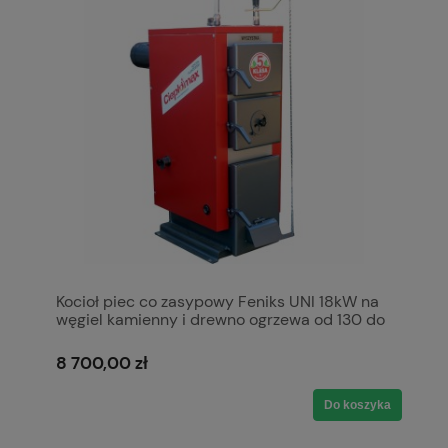
Kocioł piec co zasypowy Feniks UNI 18kW na
węgiel kamienny i drewno ogrzewa od 130 do
220 m2 5 klasa Ecodesign Ekoprojekt Kotły
Pleszew Ciepłomax Czerwony
8 700,00 zł
Do koszyka