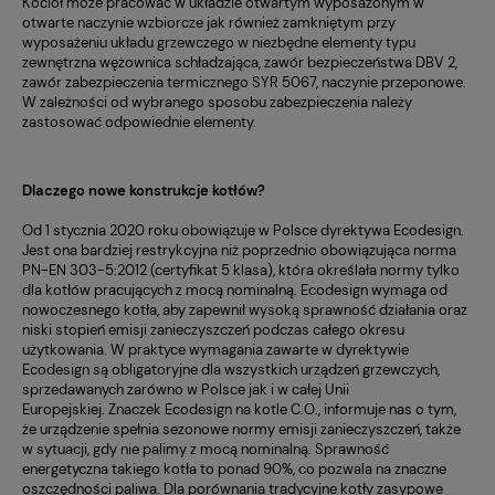
Kocioł może pracować w układzie otwartym wyposażonym w
otwarte naczynie wzbiorcze jak również zamkniętym przy
wyposażeniu układu grzewczego w niezbędne elementy typu
zewnętrzna wężownica schładzająca, zawór bezpieczeństwa DBV 2,
zawór zabezpieczenia termicznego SYR 5067, naczynie przeponowe.
W zależności od wybranego sposobu zabezpieczenia należy
zastosować odpowiednie elementy.
Dlaczego nowe konstrukcje kotłów?
Od 1 stycznia 2020 roku obowiązuje w Polsce dyrektywa Ecodesign.
Jest ona bardziej restrykcyjna niż poprzednio obowiązująca norma
PN-EN 303-5:2012 (certyfikat 5 klasa), która określała normy tylko
dla kotłów pracujących z mocą nominalną. Ecodesign wymaga od
nowoczesnego kotła, aby zapewnił wysoką sprawność działania oraz
niski stopień emisji zanieczyszczeń podczas całego okresu
użytkowania. W praktyce wymagania zawarte w dyrektywie
Ecodesign są obligatoryjne dla wszystkich urządzeń grzewczych,
sprzedawanych zarówno w Polsce jak i w całej Unii
Europejskiej. Znaczek Ecodesign na kotle C.O., informuje nas o tym,
że urządzenie spełnia sezonowe normy emisji zanieczyszczeń, także
w sytuacji, gdy nie palimy z mocą nominalną. Sprawność
energetyczna takiego kotła to ponad 90%, co pozwala na znaczne
oszczędności paliwa. Dla porównania tradycyjne kotły zasypowe