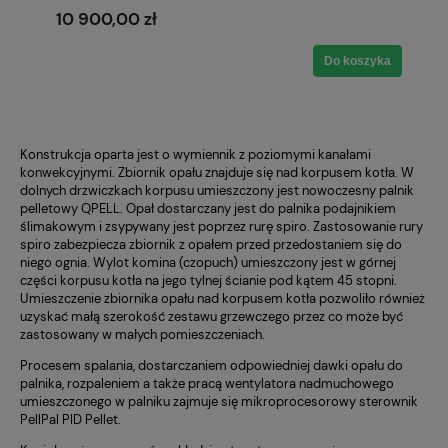
stal 5mm P265GH A+ 5 klasa / Ecodesign
10 900,00 zł
Do koszyka
Konstrukcja oparta jest o wymiennik z poziomymi kanałami
konwekcyjnymi. Zbiornik opału znajduje się nad korpusem kotła. W
dolnych drzwiczkach korpusu umieszczony jest nowoczesny palnik
pelletowy QPELL. Opał dostarczany jest do palnika podajnikiem
ślimakowym i zsypywany jest poprzez rurę spiro. Zastosowanie rury
spiro zabezpiecza zbiornik z opałem przed przedostaniem się do
niego ognia. Wylot komina (czopuch) umieszczony jest w górnej
części korpusu kotła na jego tylnej ścianie pod kątem 45 stopni.
Umieszczenie zbiornika opału nad korpusem kotła pozwoliło również
uzyskać małą szerokość zestawu grzewczego przez co może być
zastosowany w małych pomieszczeniach.
Procesem spalania, dostarczaniem odpowiedniej dawki opału do
palnika, rozpaleniem a także pracą wentylatora nadmuchowego
umieszczonego w palniku zajmuje się mikroprocesorowy sterownik
PellPal PID Pellet.