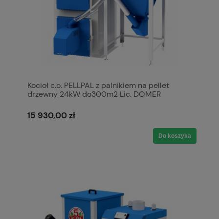
Kocioł c.o. PELLPAL z palnikiem na pellet
drzewny 24kW do300m2 Lic. DOMER
PLESZEW podwyższony standard 20mg/m3
stal 5mm P265GH A+ 5 klasa / Ecodesign
15 930,00 zł
Do koszyka