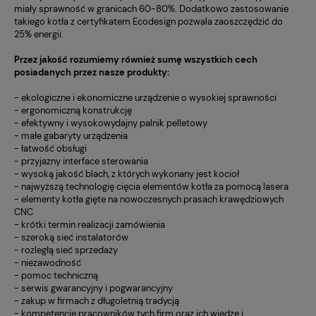
miały sprawność w granicach 60-80%. Dodatkowo zastosowanie
takiego kotła z certyfikatem Ecodesign pozwala zaoszczędzić do
25% energii.
Przez jakość rozumiemy również sumę wszystkich cech
posiadanych przez nasze produkty:
- ekologiczne i ekonomiczne urządzenie o wysokiej sprawności
- ergonomiczną konstrukcję
- efektywny i wysokowydajny palnik pelletowy
- małe gabaryty urządzenia
- łatwość obsługi
- przyjazny interface sterowania
- wysoką jakość blach, z których wykonany jest kocioł
- najwyższą technologię cięcia elementów kotła za pomocą lasera
- elementy kotła gięte na nowoczesnych prasach krawędziowych
CNC
- krótki termin realizacji zamówienia
- szeroką sieć instalatorów
- rozległą sieć sprzedaży
- niezawodność
- pomoc techniczną
- serwis gwarancyjny i pogwarancyjny
- zakup w firmach z długoletnią tradycją
- kompetencje pracowników tych firm oraz ich wiedzę i