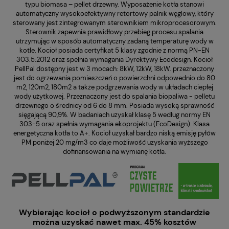
typu biomasa – pellet drzewny. Wyposażenie kotła stanowi
automatyczny wysokoefektywny retortowy palnik węglowy, który
sterowany jest zintegrowanym sterownikiem mikroprocesorowym.
Sterownik zapewnia prawidłowy przebieg procesu spalania
utrzymując w sposób automatyczny zadaną temperaturę wody w
kotle. Kocioł posiada certyfikat 5 klasy zgodnie z normą PN-EN
303.5:2012 oraz spełnia wymagania Dyrektywy Ecodesign. Kocioł
PellPal dostępny jest w 3 mocach: 8kW, 12kW, 18kW. przeznaczony
jest do ogrzewania pomieszczeń o powierzchni odpowednio do 80
m2, 120m2, 180m2 a także podgrzewania wody w układach ciepłej
wody użytkowej. Przeznaczony jest do spalania biopaliwa - pelletu
drzewnego o średnicy od 6 do 8 mm. Posiada wysoką sprawność
sięgającą 90,9%. W badaniach uzyskał klasę 5 według normy EN
303-5 oraz spełnia wymagania ekoprojektu (EcoDesign). Klasa
energetyczna kotła to A+. Kocioł uzyskał bardzo niską emisję pyłów
PM poniżej 20 mg/m3 co daje możliwość uzyskania wyższego
dofinansowania na wymianę kotła.
Wybierając kocioł o podwyższonym standardzie
można uzyskać nawet max. 45% kosztów