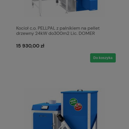
Kocioł c.o. PELLPAL z palnikiem na pellet
drzewny 24kW do300m2 Lic. DOMER
PLESZEW podwyższony standard 20mg/m3
stal 5mm P265GH A+ 5 klasa / Ecodesign
15 930,00 zł
Do koszyka