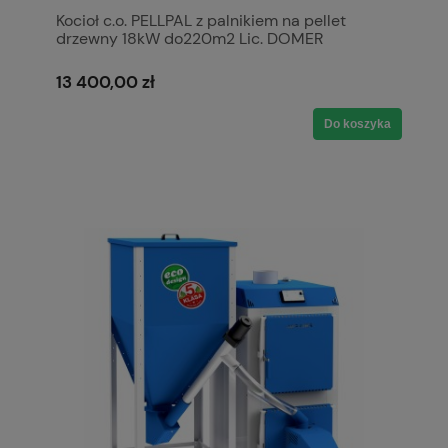
Kocioł c.o. PELLPAL z palnikiem na pellet
drzewny 18kW do220m2 Lic. DOMER
PLESZEW podwyższony standard 20mg/m3
stal 5mm P265GH A+ 5 klasa / Ecodesign
13 400,00 zł
Do koszyka