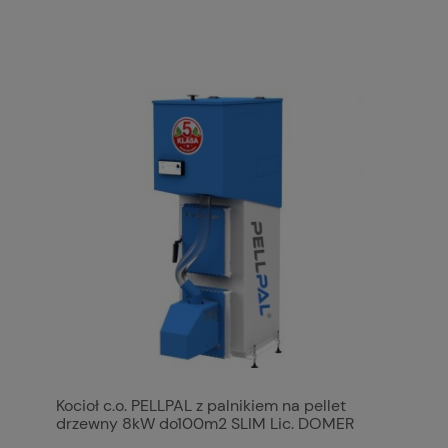
Kocioł c.o. PELLPAL z palnikiem na pellet
drzewny 8kW do100m2 SLIM Lic. DOMER
PLESZEW podwyższony standard 20mg/m3