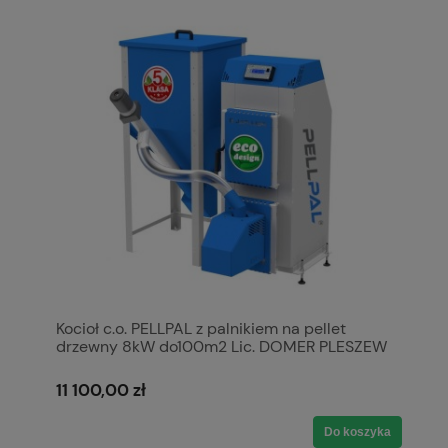
Kocioł c.o. PELLPAL z palnikiem na pellet
drzewny 8kW do100m2 Lic. DOMER PLESZEW
podwyższony standard 20mg/m3 stal 5mm
P265GH A+ 5 klasa / Ecodesign BOCZNY
11 100,00 zł
KOSZ
Do koszyka