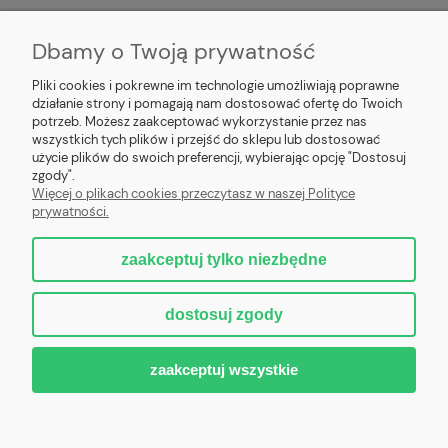
POMOC
Dbamy o Twoją prywatność
MOJE KONTO
Pliki cookies i pokrewne im technologie umożliwiają poprawne
działanie strony i pomagają nam dostosować ofertę do Twoich
PŁATNOŚCI I DOSTAWA
potrzeb. Możesz zaakceptować wykorzystanie przez nas
wszystkich tych plików i przejść do sklepu lub dostosować
użycie plików do swoich preferencji, wybierając opcję "Dostosuj
INFORMACJE
zgody".
Więcej o plikach cookies przeczytasz w naszej Polityce
prywatności.
O NAS
zaakceptuj tylko niezbędne
dostosuj zgody
Nowoczesne kotły centralnego ogrzewania z automatycznym podajnikiem
na ekogroszek lub pellet, zgodne z normami 5 klasa PN-EN-303-5-2012
oraz Ecodesign - Ekoprojekt. Dostawa bezpośrednio od producenta z
zaakceptuj wszystkie
Pleszewa.