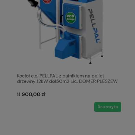
Kocioł c.o. PELLPAL z palnikiem na pellet
drzewny 12kW do150m2 Lic. DOMER PLESZEW
podwyższony standard 20mg/m3 stal 5mm
P265GH A+ 5 klasa / Ecodesign
11 900,00 zł
Do koszyka