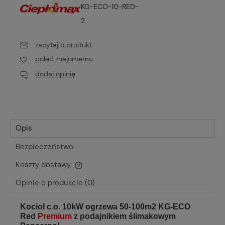
KG-ECO-10-RED-
2
zapytaj o produkt
poleć znajomemu
dodaj opinię
Opis
Bezpieczeństwo
Koszty dostawy
Cena nie zawiera ewentualnych kosztów płatności
Opinie o produkcie (0)
Kocioł c.o. 10kW ogrzewa 50-100m2 KG-ECO
Red
Premium
z podajnikiem ślimakowym