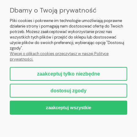
POMOC
Dbamy o Twoją prywatność
MOJE KONTO
Pliki cookies i pokrewne im technologie umożliwiają poprawne
działanie strony i pomagają nam dostosować ofertę do Twoich
PŁATNOŚCI I DOSTAWA
potrzeb. Możesz zaakceptować wykorzystanie przez nas
wszystkich tych plików i przejść do sklepu lub dostosować
użycie plików do swoich preferencji, wybierając opcję "Dostosuj
INFORMACJE
zgody".
Więcej o plikach cookies przeczytasz w naszej Polityce
prywatności.
O NAS
zaakceptuj tylko niezbędne
dostosuj zgody
Nowoczesne kotły centralnego ogrzewania z automatycznym podajnikiem
na ekogroszek lub pellet, zgodne z normami 5 klasa PN-EN-303-5-2012
oraz Ecodesign - Ekoprojekt. Dostawa bezpośrednio od producenta z
zaakceptuj wszystkie
Pleszewa.
pokaż pełną wersję strony