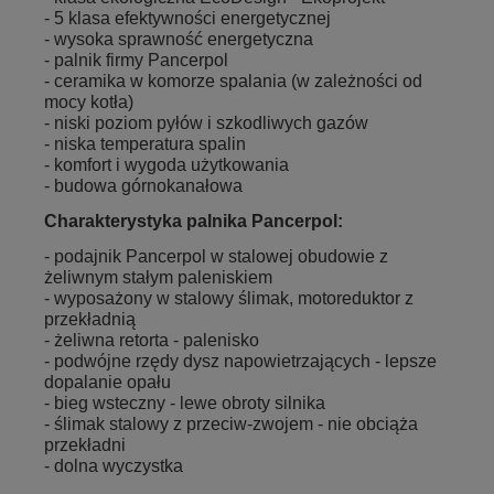
- 5 klasa efektywności energetycznej
- wysoka sprawność energetyczna
- palnik firmy Pancerpol
- ceramika w komorze spalania (w zależności od
mocy kotła)
- niski poziom pyłów i szkodliwych gazów
- niska temperatura spalin
- komfort i wygoda użytkowania
- budowa górnokanałowa
Charakterystyka palnika Pancerpol:
- podajnik Pancerpol w stalowej obudowie z
żeliwnym stałym paleniskiem
- wyposażony w stalowy ślimak, motoreduktor z
przekładnią
- żeliwna retorta - palenisko
- podwójne rzędy dysz napowietrzających - lepsze
dopalanie opału
- bieg wsteczny - lewe obroty silnika
- ślimak stalowy z przeciw-zwojem - nie obciąża
przekładni
- dolna wyczystka