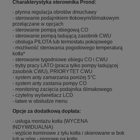
Charakterystyka sterownika Prond:
- płynna regulacja obrotów dmuchawy
- sterowanie podajnikiem tłokowym/ślimakowym
przełączane w opcjach
- sterowanie pompą obiegową CO
- sterowanie pompą ładującą zasobnik CWU
- obsługa PILOTA lub termostatu pokojowego
- możliwość sterowania pogodowego temperaturą
kotła*
- sterowanie tygodniowe obiegu CO i CWU
- tryby pracy LATO (praca tylko pompy ładującej
zasobnik CWU), PRIORYTET CWU
- system anty zamarzania poniżej 5°C
- system anty zastania pompy CO
- monitoring zacięcia podajnika ślimakowego
- czytelny wyświetlacz LCD
- łatwe w obsłudze menu
Opcje za dodatkową dopłata:
- usługa montażu kotła (WYCENA
INDYWIDUALNA)
- wyjście kominowe z tyłu kotła i skierowane w bok
lub w górę - pionowe na kotle