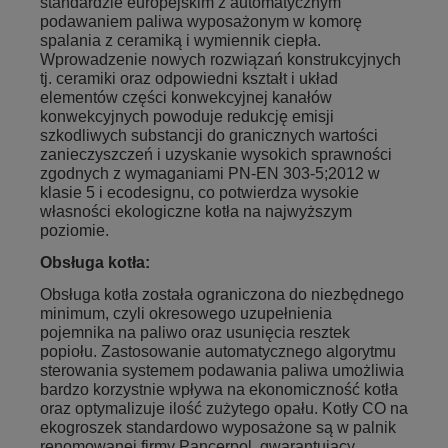
standardzie europejskim z automatycznym
podawaniem paliwa wyposażonym w komorę
spalania z ceramiką i wymiennik ciepła.
Wprowadzenie nowych rozwiązań konstrukcyjnych
tj. ceramiki oraz odpowiedni kształt i układ
elementów części konwekcyjnej kanałów
konwekcyjnych powoduje redukcję emisji
szkodliwych substancji do granicznych wartości
zanieczyszczeń i uzyskanie wysokich sprawności
zgodnych z wymaganiami PN-EN 303-5;2012 w
klasie 5 i ecodesignu, co potwierdza wysokie
własności ekologiczne kotła na najwyższym
poziomie.
Obsługa kotła:
Obsługa kotła została ograniczona do niezbędnego
minimum, czyli okresowego uzupełnienia
pojemnika na paliwo oraz usunięcia resztek
popiołu. Zastosowanie automatycznego algorytmu
sterowania systemem podawania paliwa umożliwia
bardzo korzystnie wpływa na ekonomiczność kotła
oraz optymalizuje ilość zużytego opału. Kotły CO na
ekogroszek standardowo wyposażone są w palnik
renomowanej firmy Pancerpol, gwarantujący