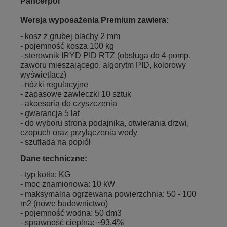
Pancerpol
Wersja wyposażenia Premium zawiera:
- kosz z grubej blachy 2 mm
- pojemność kosza 100 kg
- sterownik IRYD PID RTZ (obsługa do 4 pomp,
zaworu mieszającego, algorytm PID, kolorowy
wyświetlacz)
- nóżki regulacyjne
- zapasowe zawleczki 10 sztuk
- akcesoria do czyszczenia
- gwarancja 5 lat
- do wyboru strona podajnika, otwierania drzwi,
czopuch oraz przyłączenia wody
- szuflada na popiół
Dane techniczne:
- typ kotła: KG
- moc znamionowa: 10 kW
- maksymalna ogrzewana powierzchnia: 50 - 100
m2 (nowe budownictwo)
- pojemność wodna: 50 dm3
- sprawność cieplna: ~93,4%