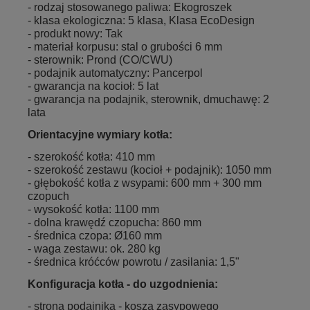
- rodzaj stosowanego paliwa: Ekogroszek
- klasa ekologiczna: 5 klasa, Klasa EcoDesign
- produkt nowy: Tak
- materiał korpusu: stal o grubości 6 mm
- sterownik: Prond (CO/CWU)
- podajnik automatyczny: Pancerpol
- gwarancja na kocioł: 5 lat
- gwarancja na podajnik, sterownik, dmuchawę: 2
lata
Orientacyjne wymiary kotła:
- szerokość kotła: 410 mm
- szerokość zestawu (kocioł + podajnik): 1050 mm
- głębokość kotła z wsypami: 600 mm + 300 mm
czopuch
- wysokość kotła: 1100 mm
- dolna krawędź czopucha: 860 mm
- średnica czopa: Ø160 mm
- waga zestawu: ok. 280 kg
- średnica króćców powrotu / zasilania: 1,5"
Konfiguracja kotła - do uzgodnienia:
- strona podajnika - kosza zasypowego