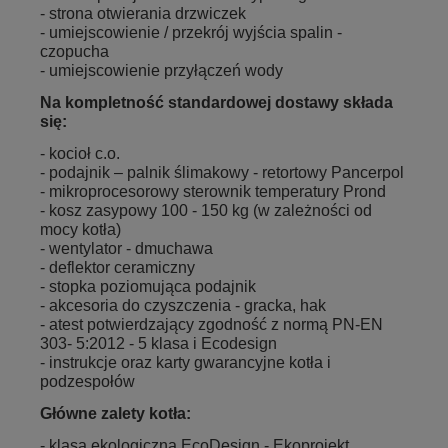
- strona otwierania drzwiczek
- umiejscowienie / przekrój wyjścia spalin -
czopucha
- umiejscowienie przyłączeń wody
Na kompletność standardowej dostawy składa
się:
- kocioł c.o.
- podajnik – palnik ślimakowy - retortowy Pancerpol
- mikroprocesorowy sterownik temperatury Prond
- kosz zasypowy 100 - 150 kg (w zależności od
mocy kotła)
- wentylator - dmuchawa
- deflektor ceramiczny
- stopka poziomująca podajnik
- akcesoria do czyszczenia - gracka, hak
- atest potwierdzający zgodność z normą PN-EN
303- 5:2012 - 5 klasa i Ecodesign
- instrukcje oraz karty gwarancyjne kotła i
podzespołów
Główne zalety kotła:
- klasa ekologiczna EcoDesign - Ekoprojekt