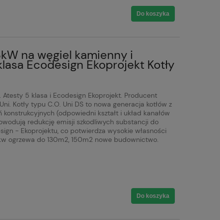
Do koszyka
3kW na węgiel kamienny i
lasa Ecodesign Ekoprojekt Kotły
 Atesty 5 klasa i Ecodesign Ekoprojekt. Producent
 Uni. Kotły typu C.O. Uni DS to nowa generacja kotłów z
onstrukcyjnych (odpowiedni kształt i układ kanałów
owodują redukcję emisji szkodliwych substancji do
sign - Ekoprojektu, co potwierdza wysokie własności
w, 15kw ogrzewa do 130m2, 150m2 nowe budownictwo.
Do koszyka