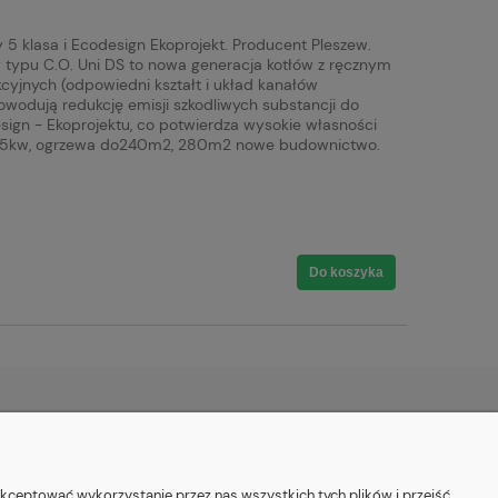
5 klasa i Ecodesign Ekoprojekt. Producent Pleszew.
tły typu C.O. Uni DS to nowa generacja kotłów z ręcznym
yjnych (odpowiedni kształt i układ kanałów
owodują redukcję emisji szkodliwych substancji do
sign - Ekoprojektu, co potwierdza wysokie własności
w, 25kw, ogrzewa do240m2, 280m2 nowe budownictwo.
Do koszyka
O NAS
kceptować wykorzystanie przez nas wszystkich tych plików i przejść
ości
Kontakt