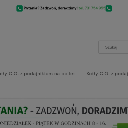
Pytania? Zadzwoń, doradzimy!
tel. 731 754 955
otły C.O. z podajnikiem na pellet
Kotły C.O. z poda