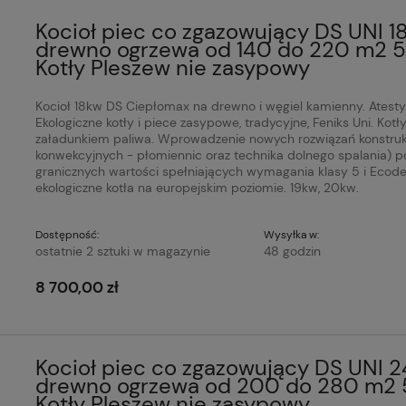
Kocioł piec co zgazowujący DS UNI 1
drewno ogrzewa od 140 do 220 m2 5 
Kotły Pleszew nie zasypowy
Kocioł 18kw DS Ciepłomax na drewno i węgiel kamienny. Atesty 
Ekologiczne kotły i piece zasypowe, tradycyjne, Feniks Uni. Ko
załadunkiem paliwa. Wprowadzenie nowych rozwiązań konstrukc
konwekcyjnych - płomiennic oraz technika dolnego spalania) p
granicznych wartości spełniających wymagania klasy 5 i Ecode
ekologiczne kotła na europejskim poziomie. 19kw, 20kw.
Dostępność:
Wysyłka w:
ostatnie 2 sztuki w magazynie
48 godzin
8 700,00 zł
Kocioł piec co zgazowujący DS UNI 2
drewno ogrzewa od 200 do 280 m2 5
Kotły Pleszew nie zasypowy