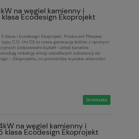
8kW na węgiel kamienny i
klasa Ecodesign Ekoprojekt
5 klasa i Ecodesign Ekoprojekt. Producent Pleszew.
tły typu C.O. Uni DS to nowa generacja kotłów z ręcznym
yjnych (odpowiedni kształt i układ kanałów
owodują redukcję emisji szkodliwych substancji do
sign - Ekoprojektu, co potwierdza wysokie własności
Do koszyka
4kW na węgiel kamienny i
 klasa Ecodesign Ekoprojekt