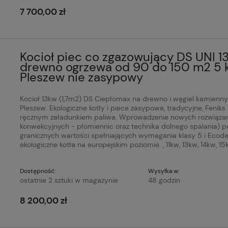
7 700,00 zł
Kocioł piec co zgazowujący DS UNI 1
drewno ogrzewa od 90 do 150 m2 5 k
Pleszew nie zasypowy
Kocioł 13kw (1,7m2) DS Ciepłomax na drewno i węgiel kamienny.
Pleszew. Ekologiczne kotły i piece zasypowe, tradycyjne, Feniks
ręcznym załadunkiem paliwa. Wprowadzenie nowych rozwiązań k
konwekcyjnych - płomiennic oraz technika dolnego spalania) p
granicznych wartości spełniających wymagania klasy 5 i Ecode
ekologiczne kotła na europejskim poziomie. , 11kw, 13kw, 14k
Dostępność:
Wysyłka w:
ostatnie 2 sztuki w magazynie
48 godzin
8 200,00 zł