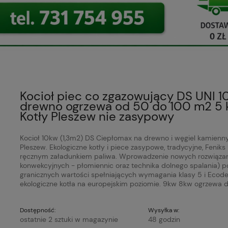
Kocioł piec co zgazowujący DS UNI 1
drewno ogrzewa od 50 do 100 m2 5 k
Kotły Pleszew nie zasypowy
Kocioł 10kw (1,3m2) DS Ciepłomax na drewno i węgiel kamienny.
Pleszew. Ekologiczne kotły i piece zasypowe, tradycyjne, Feniks
ręcznym załadunkiem paliwa. Wprowadzenie nowych rozwiązań k
konwekcyjnych - płomiennic oraz technika dolnego spalania) p
granicznych wartości spełniających wymagania klasy 5 i Ecode
ekologiczne kotła na europejskim poziomie. 9kw 8kw ogrzew
Dostępność:
Wysyłka w:
ostatnie 2 sztuki w magazynie
48 godzin