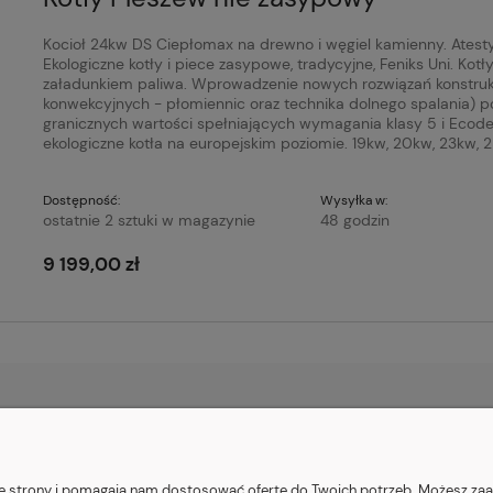
Kocioł 24kw DS Ciepłomax na drewno i węgiel kamienny. Atesty 
Ekologiczne kotły i piece zasypowe, tradycyjne, Feniks Uni. Ko
załadunkiem paliwa. Wprowadzenie nowych rozwiązań konstrukc
konwekcyjnych - płomiennic oraz technika dolnego spalania) p
granicznych wartości spełniających wymagania klasy 5 i Ecode
ekologiczne kotła na europejskim poziomie. 19kw, 20kw, 23k
Dostępność:
Wysyłka w:
ostatnie 2 sztuki w magazynie
48 godzin
9 199,00 zł
PŁATNOŚCI I DOSTAWA
INFORMACJE
nie strony i pomagają nam dostosować ofertę do Twoich potrzeb. Możesz zaa
Formy płatności
Polityka prywatn